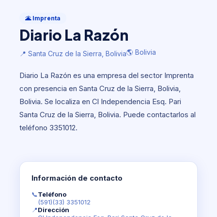
Imprenta
Diario La Razón
🌋 Imprenta
Diario La Razón
🌎 Bolivia
📍 Santa Cruz de la Sierra, Bolivia
🌎 Bolivia
📍 Santa Cruz de la Sierra, Bolivia
Diario La Razón es una empresa del sector Imprenta
con presencia en Santa Cruz de la Sierra, Bolivia,
Bolivia. Se localiza en Cl Independencia Esq. Pari
Santa Cruz de la Sierra, Bolivia. Puede contactarlos al
teléfono 3351012.
Información de contacto
📞
Teléfono
(591)(33) 3351012
📍
Dirección