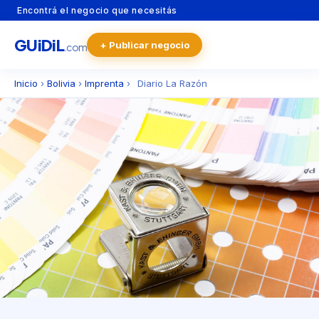
Encontrá el negocio que necesitás
GU
i
Di
L
+ Publicar negocio
.com
Inicio
›
Bolivia
›
Imprenta
›
Diario La Razón