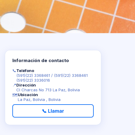
Información de contacto
📞
Teléfono
(591)(22) 3368461
/
(591)(22) 3368461
(591)(22) 3336016
📍
Dirección
Cl Charcas No 713 La Paz, Bolivia
Ubicación
🗺️
La Paz, Bolivia , Bolivia
📞 Llamar