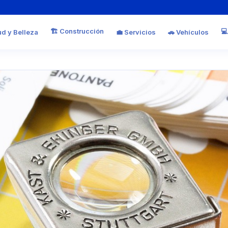
🏗️ Construcción
💻
ud y Belleza
💼 Servicios
🚗 Vehículos