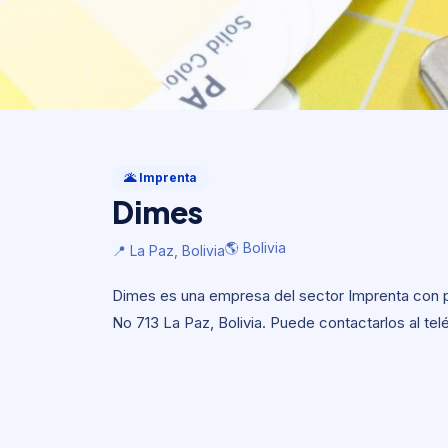
Imprenta
Dimes
🌋 Imprenta
Dimes
🌎 Bolivia
📍 La Paz, Bolivia
🌎 Bolivia
📍 La Paz, Bolivia
Dimes es una empresa del sector Imprenta con pre
No 713 La Paz, Bolivia. Puede contactarlos al te