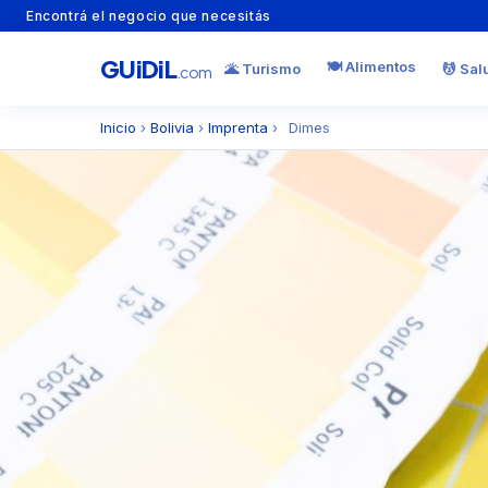
Encontrá el negocio que necesitás
GU
i
Di
L
🍽️ Alimentos
🌋 Turismo
💆 Sal
.com
Inicio
›
Bolivia
›
Imprenta
›
Dimes