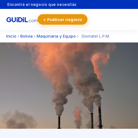
Encontrá el negocio que necesitás
GU
i
Di
L
+ Publicar negocio
.com
Inicio
›
Bolivia
›
Maquinaria y Equipo
›
Dismatel L.P.M.