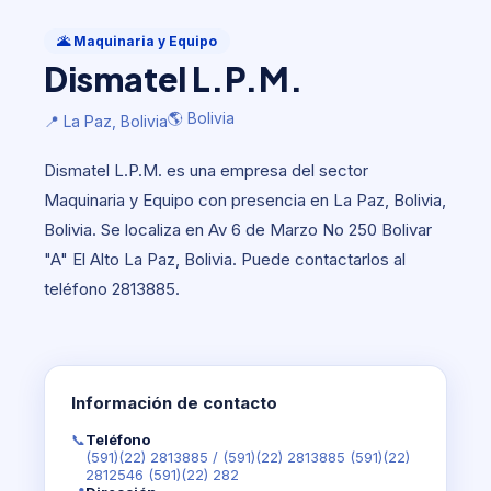
Maquinaria y Equipo
Dismatel L.P.M.
🌋 Maquinaria y Equipo
Dismatel L.P.M.
🌎 Bolivia
📍 La Paz, Bolivia
🌎 Bolivia
📍 La Paz, Bolivia
Dismatel L.P.M. es una empresa del sector
Maquinaria y Equipo con presencia en La Paz, Bolivia,
Bolivia. Se localiza en Av 6 de Marzo No 250 Bolivar
"A" El Alto La Paz, Bolivia. Puede contactarlos al
teléfono 2813885.
Información de contacto
📞
Teléfono
(591)(22) 2813885
/
(591)(22) 2813885 (591)(22)
2812546 (591)(22) 282