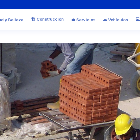
🏗️ Construcción
💻
ud y Belleza
💼 Servicios
🚗 Vehículos