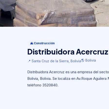
Construcción
Distribuidora Acercruz
🌋 Construcción
Distribuidora Acercruz
🌎 Bolivia
📍 Santa Cruz de la Sierra, Bolivia
🌎 Bolivia
📍 Santa Cruz de la Sierra, Bolivia
Distribuidora Acercruz es una empresa del secto
Bolivia, Bolivia. Se localiza en Av.Roque Aguilera
teléfono 3520840.