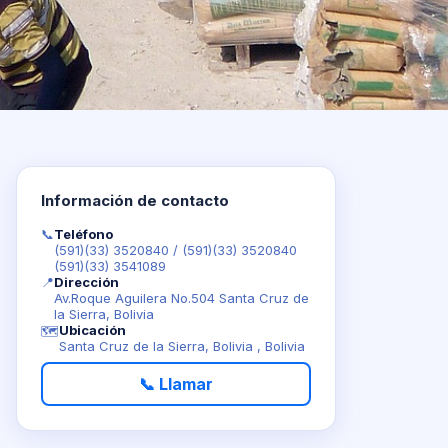
Información de contacto
📞
Teléfono
(591)(33) 3520840
/
(591)(33) 3520840
(591)(33) 3541089
📍
Dirección
Av.Roque Aguilera No.504 Santa Cruz de
la Sierra, Bolivia
Ubicación
🗺️
Santa Cruz de la Sierra, Bolivia , Bolivia
📞 Llamar