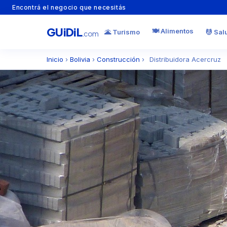
Encontrá el negocio que necesitás
GU
i
Di
L
🍽️ Alimentos
🌋 Turismo
💆 Sal
.com
Inicio
›
Bolivia
›
Construcción
›
Distribuidora Acercruz