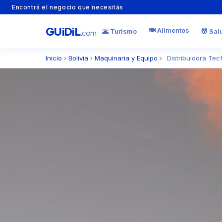
Encontrá el negocio que necesitás
GU
i
Di
L
🍽️ Alimentos
🌋 Turismo
💆 Sal
.com
Inicio
›
Bolivia
›
Maquinaria y Equipo
›
Distribuidora Tecf