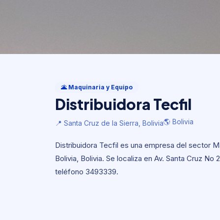
Maquinaria y Equipo
Distribuidora Tecfil
🌋 Maquinaria y Equipo
Distribuidora Tecfil
🌎 Bolivia
📍 Santa Cruz de la Sierra, Bolivia
🌎 Bolivia
📍 Santa Cruz de la Sierra, Bolivia
Distribuidora Tecfil es una empresa del sector M
Bolivia, Bolivia. Se localiza en Av. Santa Cruz No 
teléfono 3493339.