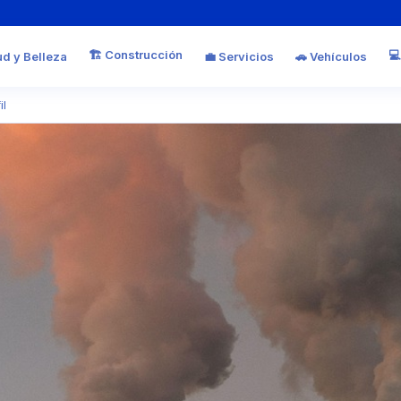
🏗️ Construcción
💻
ud y Belleza
💼 Servicios
🚗 Vehículos
il