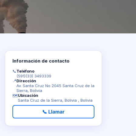
Información de contacto
📞
Teléfono
(591)(33) 3493339
📍
Dirección
Av. Santa Cruz No 2045 Santa Cruz de la
Sierra, Bolivia
Ubicación
🗺️
Santa Cruz de la Sierra, Bolivia , Bolivia
📞 Llamar