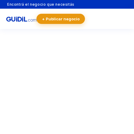
Encontrá el negocio que necesitás
GU
i
Di
L
+ Publicar negocio
.com