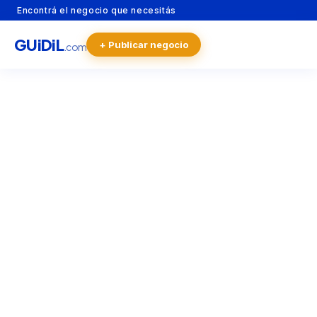
Encontrá el negocio que necesitás
GU
i
Di
L
+ Publicar negocio
.com