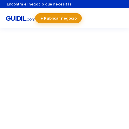
Encontrá el negocio que necesitás
GU
i
Di
L
+ Publicar negocio
.com