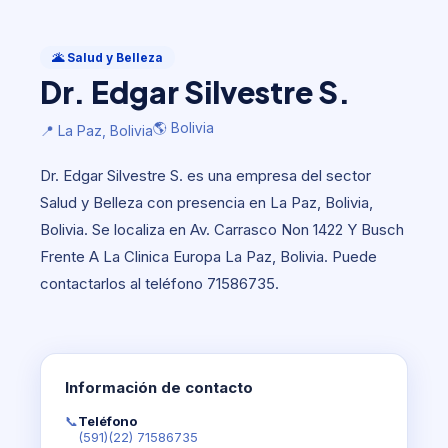
Salud y Belleza
Dr. Edgar Silvestre S.
🌋 Salud y Belleza
Dr. Edgar Silvestre S.
🌎 Bolivia
📍 La Paz, Bolivia
🌎 Bolivia
📍 La Paz, Bolivia
Dr. Edgar Silvestre S. es una empresa del sector
Salud y Belleza con presencia en La Paz, Bolivia,
Bolivia. Se localiza en Av. Carrasco Non 1422 Y Busch
Frente A La Clinica Europa La Paz, Bolivia. Puede
contactarlos al teléfono 71586735.
Información de contacto
📞
Teléfono
(591)(22) 71586735