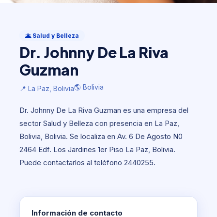
Salud y Belleza
Dr. Johnny De La Riva Guzman
🌋 Salud y Belleza
Dr. Johnny De La Riva
🌎 Bolivia
📍 La Paz, Bolivia
Guzman
🌎 Bolivia
📍 La Paz, Bolivia
Dr. Johnny De La Riva Guzman es una empresa del
sector Salud y Belleza con presencia en La Paz,
Bolivia, Bolivia. Se localiza en Av. 6 De Agosto N0
2464 Edf. Los Jardines 1er Piso La Paz, Bolivia.
Puede contactarlos al teléfono 2440255.
Información de contacto