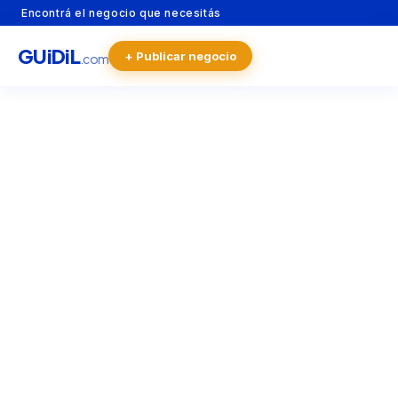
Encontrá el negocio que necesitás
GU
i
Di
L
+ Publicar negocio
.com