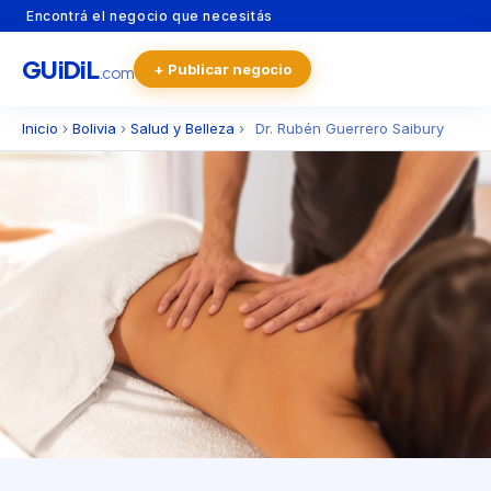
Encontrá el negocio que necesitás
GU
i
Di
L
+ Publicar negocio
.com
Inicio
›
Bolivia
›
Salud y Belleza
›
Dr. Rubén Guerrero Saibury