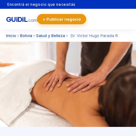
Encontrá el negocio que necesitás
GU
i
Di
L
+ Publicar negocio
.com
Inicio
›
Bolivia
›
Salud y Belleza
›
Dr. Victor Hugo Parada R.