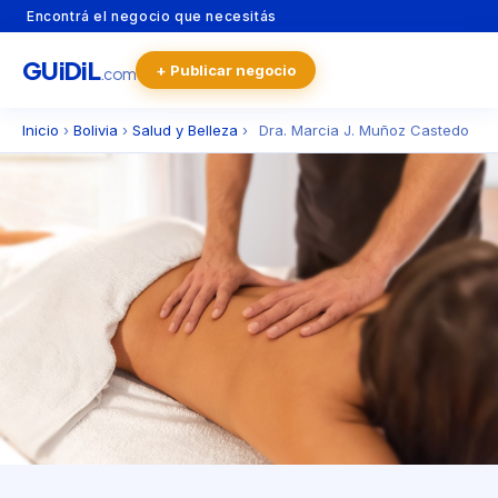
Encontrá el negocio que necesitás
GU
i
Di
L
+ Publicar negocio
.com
Inicio
›
Bolivia
›
Salud y Belleza
›
Dra. Marcia J. Muñoz Castedo