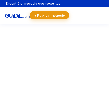
Encontrá el negocio que necesitás
GU
i
Di
L
+ Publicar negocio
.com