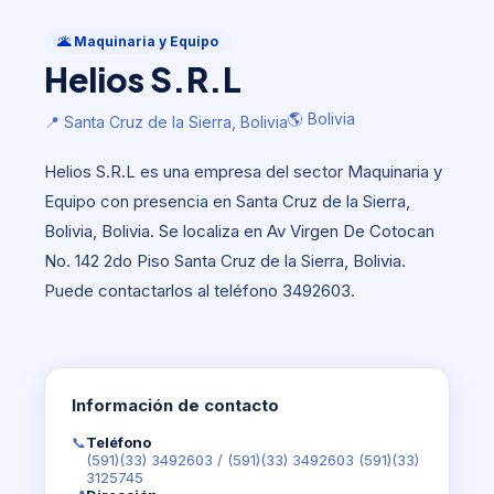
Maquinaria y Equipo
Helios S.R.L
🌋 Maquinaria y Equipo
Helios S.R.L
🌎 Bolivia
📍 Santa Cruz de la Sierra, Bolivia
🌎 Bolivia
📍 Santa Cruz de la Sierra, Bolivia
Helios S.R.L es una empresa del sector Maquinaria y
Equipo con presencia en Santa Cruz de la Sierra,
Bolivia, Bolivia. Se localiza en Av Virgen De Cotocan
No. 142 2do Piso Santa Cruz de la Sierra, Bolivia.
Puede contactarlos al teléfono 3492603.
Información de contacto
📞
Teléfono
(591)(33) 3492603
/
(591)(33) 3492603 (591)(33)
3125745