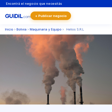
Encontrá el negocio que necesitás
GU
i
Di
L
+ Publicar negocio
.com
Inicio
›
Bolivia
›
Maquinaria y Equipo
›
Helios S.R.L