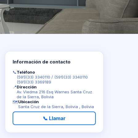
Información de contacto
📞
Teléfono
(591)(33) 3340110
/
(591)(33) 3340110
(591)(33) 3369189
📍
Dirección
Av. Viedma 216 Esq Warnes Santa Cruz
de la Sierra, Bolivia
Ubicación
🗺️
Santa Cruz de la Sierra, Bolivia , Bolivia
📞 Llamar