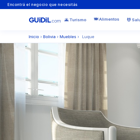
Encontrá el negocio que necesitás
GU
i
Di
L
🍽️ Alimentos
🌋 Turismo
💆 Sal
.com
Inicio
›
Bolivia
›
Muebles
›
Luque