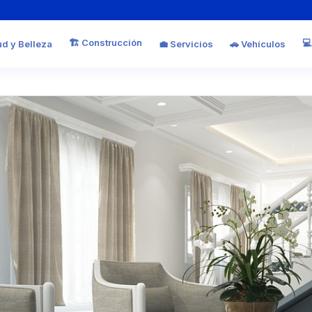
🏗️ Construcción
💻
ud y Belleza
💼 Servicios
🚗 Vehículos