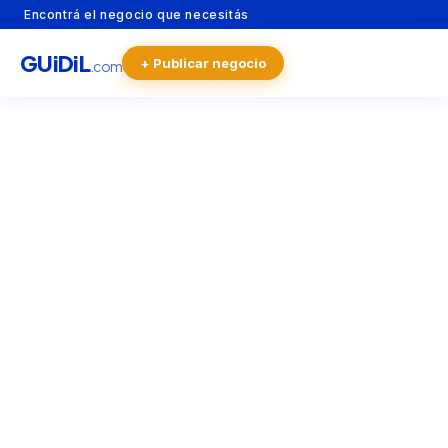
Encontrá el negocio que necesitás
GU
i
Di
L
+ Publicar negocio
.com