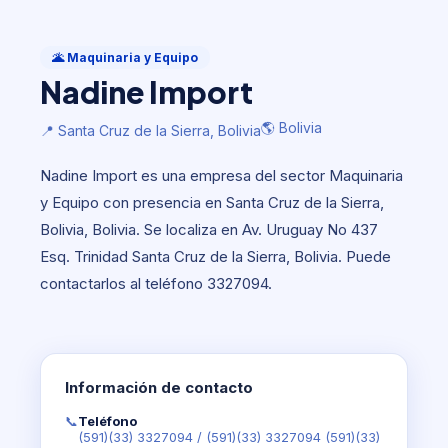
Maquinaria y Equipo
Nadine Import
🌋 Maquinaria y Equipo
Nadine Import
🌎 Bolivia
📍 Santa Cruz de la Sierra, Bolivia
🌎 Bolivia
📍 Santa Cruz de la Sierra, Bolivia
Nadine Import es una empresa del sector Maquinaria
y Equipo con presencia en Santa Cruz de la Sierra,
Bolivia, Bolivia. Se localiza en Av. Uruguay No 437
Esq. Trinidad Santa Cruz de la Sierra, Bolivia. Puede
contactarlos al teléfono 3327094.
Información de contacto
📞
Teléfono
(591)(33) 3327094
/
(591)(33) 3327094 (591)(33)