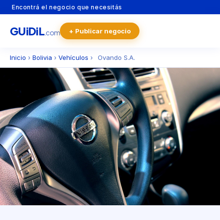
Encontrá el negocio que necesitás
GU
i
Di
L
+ Publicar negocio
.com
Inicio
›
Bolivia
›
Vehículos
›
Ovando S.A.