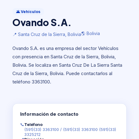
Vehículos
Ovando S.A.
🌋 Vehículos
Ovando S.A.
🌎 Bolivia
📍 Santa Cruz de la Sierra, Bolivia
🌎 Bolivia
📍 Santa Cruz de la Sierra, Bolivia
Ovando S.A. es una empresa del sector Vehículos
con presencia en Santa Cruz de la Sierra, Bolivia,
Bolivia. Se localiza en Santa Cruz De La Sierra Santa
Cruz de la Sierra, Bolivia. Puede contactarlos al
teléfono 3363100.
Información de contacto
📞
Teléfono
(591)(33) 3363100
/
(591)(33) 3363100 (591)(33)
3325212