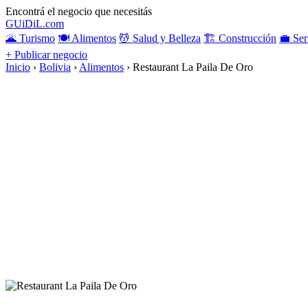
Encontrá el negocio que necesitás
GU
i
Di
L
.com
🌋 Turismo
🍽️ Alimentos
💆 Salud y Belleza
🏗️ Construcción
💼 Ser
+ Publicar negocio
Inicio
›
Bolivia
›
Alimentos
›
Restaurant La Paila De Oro