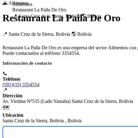
🌋 Alimentos
Alimentos
Restaurant La Paila De Oro
Restaurant La Paila De Oro
📍 Santa Cruz de la Sierra, Bolivia
🌎 Bolivia
📍 Santa Cruz de la Sierra, Bolivia
🌎 Bolivia
Restaurant La Paila De Oro es una empresa del sector Alimentos con p
Puede contactarlos al teléfono 3354554.
Información de contacto
📞
Teléfono
(591)(33) 3354554
📍
Dirección
Av. Viedma N³535 (Lado Yamaha) Santa Cruz de la Sierra, Bolivia
🗺️
Ubicación
Santa Cruz de la Sierra, Bolivia , Bolivia