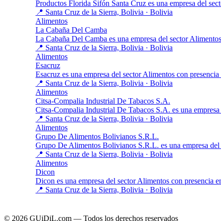
Productos Florida Sifón Santa Cruz es una empresa del se
📍 Santa Cruz de la Sierra, Bolivia · Bolivia
Alimentos
La Cabaña Del Camba
La Cabaña Del Camba es una empresa del sector Alimentos
📍 Santa Cruz de la Sierra, Bolivia · Bolivia
Alimentos
Esacruz
Esacruz es una empresa del sector Alimentos con presencia
📍 Santa Cruz de la Sierra, Bolivia · Bolivia
Alimentos
Citsa-Compalia Industrial De Tabacos S.A.
Citsa-Compalia Industrial De Tabacos S.A. es una empresa
📍 Santa Cruz de la Sierra, Bolivia · Bolivia
Alimentos
Grupo De Alimentos Bolivianos S.R.L.
Grupo De Alimentos Bolivianos S.R.L. es una empresa del 
📍 Santa Cruz de la Sierra, Bolivia · Bolivia
Alimentos
Dicon
Dicon es una empresa del sector Alimentos con presencia e
📍 Santa Cruz de la Sierra, Bolivia · Bolivia
© 2026 GUiDiL.com — Todos los derechos reservados