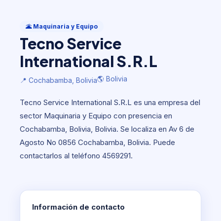
Maquinaria y Equipo
Tecno Service International S.R.L
🌋 Maquinaria y Equipo
Tecno Service
🌎 Bolivia
📍 Cochabamba, Bolivia
International S.R.L
🌎 Bolivia
📍 Cochabamba, Bolivia
Tecno Service International S.R.L es una empresa del
sector Maquinaria y Equipo con presencia en
Cochabamba, Bolivia, Bolivia. Se localiza en Av 6 de
Agosto No 0856 Cochabamba, Bolivia. Puede
contactarlos al teléfono 4569291.
Información de contacto