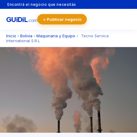
Encontrá el negocio que necesitás
GU
i
Di
L
+ Publicar negocio
.com
Inicio
›
Bolivia
›
Maquinaria y Equipo
›
Tecno Service
International S.R.L