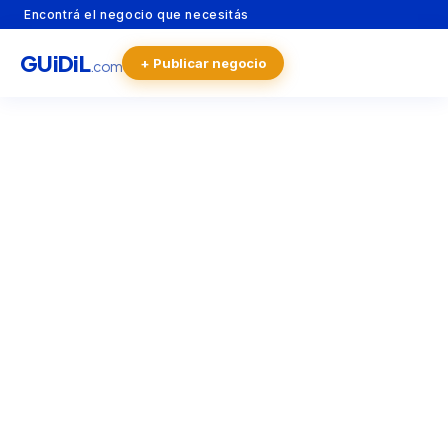
Encontrá el negocio que necesitás
GU
i
Di
L
+ Publicar negocio
.com