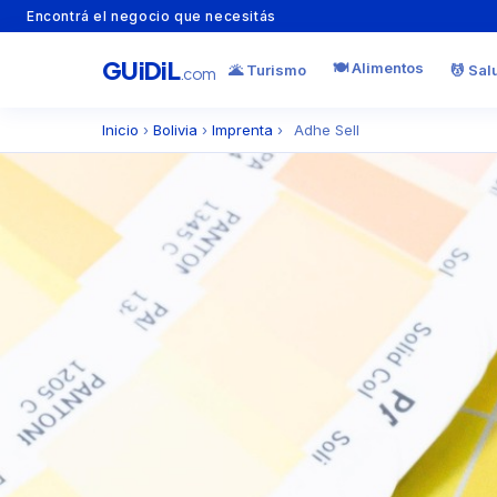
Encontrá el negocio que necesitás
GU
i
Di
L
🍽️ Alimentos
🌋 Turismo
💆 Sal
.com
Inicio
›
Bolivia
›
Imprenta
›
Adhe Sell