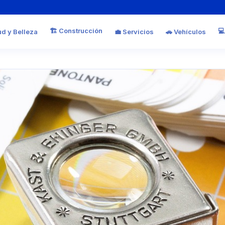
🏗️ Construcción
💻
ud y Belleza
💼 Servicios
🚗 Vehículos