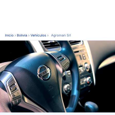
Inicio
›
Bolivia
›
Vehículos
›
Agroman Srl