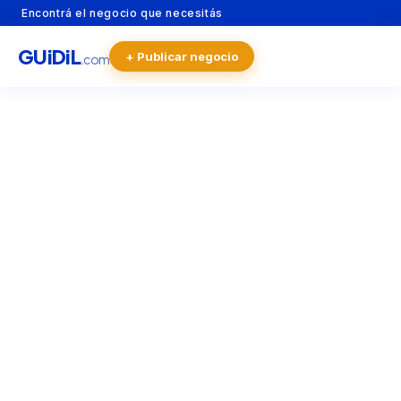
Encontrá el negocio que necesitás
GU
i
Di
L
+ Publicar negocio
.com