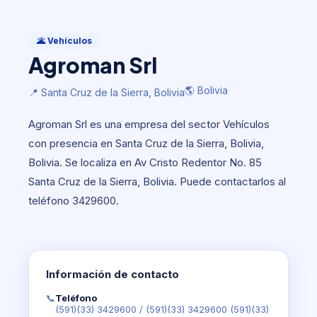
Vehículos
Agroman Srl
🌋 Vehículos
Agroman Srl
🌎 Bolivia
📍 Santa Cruz de la Sierra, Bolivia
🌎 Bolivia
📍 Santa Cruz de la Sierra, Bolivia
Agroman Srl es una empresa del sector Vehículos
con presencia en Santa Cruz de la Sierra, Bolivia,
Bolivia. Se localiza en Av Cristo Redentor No. 85
Santa Cruz de la Sierra, Bolivia. Puede contactarlos al
teléfono 3429600.
Información de contacto
📞
Teléfono
(591)(33) 3429600
/
(591)(33) 3429600 (591)(33)