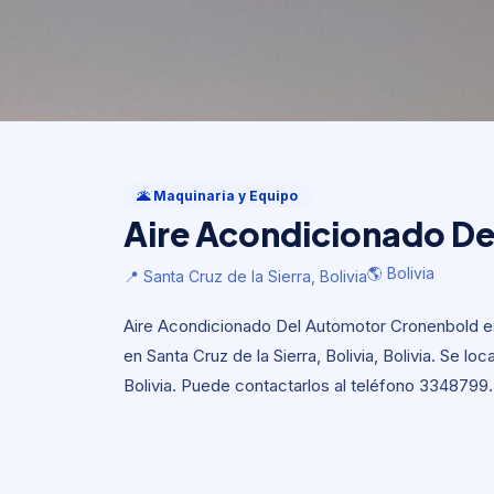
Maquinaria y Equipo
Aire Acondicionado D
🌋 Maquinaria y Equipo
Aire Acondicionado D
🌎 Bolivia
📍 Santa Cruz de la Sierra, Bolivia
🌎 Bolivia
📍 Santa Cruz de la Sierra, Bolivia
Aire Acondicionado Del Automotor Cronenbold e
en Santa Cruz de la Sierra, Bolivia, Bolivia. Se l
Bolivia. Puede contactarlos al teléfono 3348799.