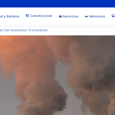
🏗️ Construcción
💻
ud y Belleza
💼 Servicios
🚗 Vehículos
do Del Automotor Cronenbold