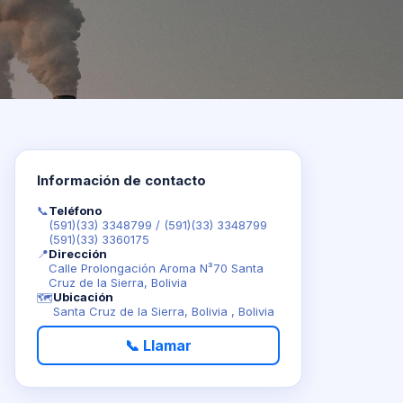
d
Información de contacto
📞
Teléfono
(591)(33) 3348799
/
(591)(33) 3348799
(591)(33) 3360175
📍
Dirección
Calle Prolongación Aroma N³70 Santa
Cruz de la Sierra, Bolivia
Ubicación
🗺️
Santa Cruz de la Sierra, Bolivia , Bolivia
📞 Llamar