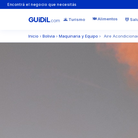
Encontrá el negocio que necesitás
GU
i
Di
L
🍽️ Alimentos
🌋 Turismo
💆 Sal
.com
Inicio
›
Bolivia
›
Maquinaria y Equipo
›
Aire Acondiciona