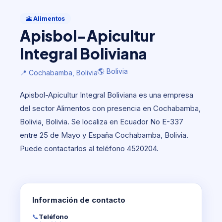
Alimentos
Apisbol-Apicultur Integral
🌋 Alimentos
Boliviana
Apisbol-Apicultur
🌎 Bolivia
📍 Cochabamba, Bolivia
Integral Boliviana
🌎 Bolivia
📍 Cochabamba, Bolivia
Apisbol-Apicultur Integral Boliviana es una empresa
del sector Alimentos con presencia en Cochabamba,
Bolivia, Bolivia. Se localiza en Ecuador No E-337
entre 25 de Mayo y España Cochabamba, Bolivia.
Puede contactarlos al teléfono 4520204.
Información de contacto
📞
Teléfono