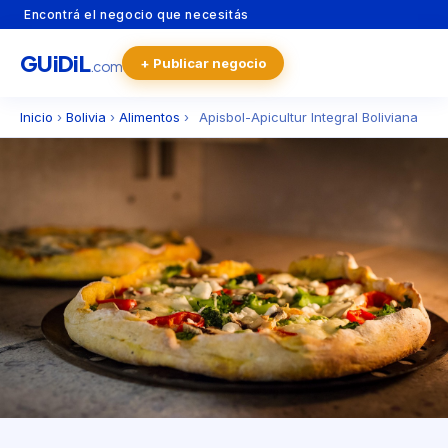
Encontrá el negocio que necesitás
GU
i
Di
L
+ Publicar negocio
.com
Inicio
›
Bolivia
›
Alimentos
›
Apisbol-Apicultur Integral Boliviana