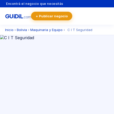
Encontrá el negocio que necesitás
GU
i
Di
L
+ Publicar negocio
.com
Inicio
›
Bolivia
›
Maquinaria y Equipo
›
C I T Seguridad