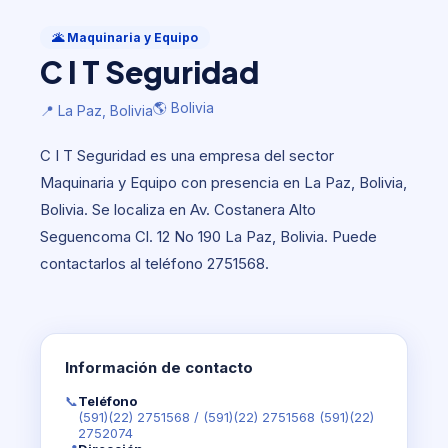
Maquinaria y Equipo
C I T Seguridad
🌋 Maquinaria y Equipo
C I T Seguridad
🌎 Bolivia
📍 La Paz, Bolivia
🌎 Bolivia
📍 La Paz, Bolivia
C I T Seguridad es una empresa del sector
Maquinaria y Equipo con presencia en La Paz, Bolivia,
Bolivia. Se localiza en Av. Costanera Alto
Seguencoma Cl. 12 No 190 La Paz, Bolivia. Puede
contactarlos al teléfono 2751568.
Información de contacto
📞
Teléfono
(591)(22) 2751568
/
(591)(22) 2751568 (591)(22)
2752074