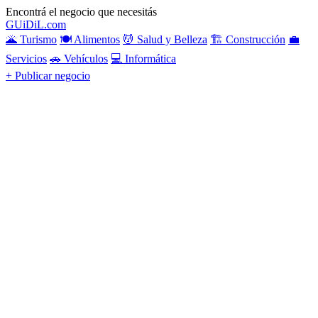
Encontrá el negocio que necesitás
GU
i
Di
L
.com
🌋 Turismo
🍽️ Alimentos
💆 Salud y Belleza
🏗️ Construcción
💼
Servicios
🚗 Vehículos
💻 Informática
+ Publicar negocio