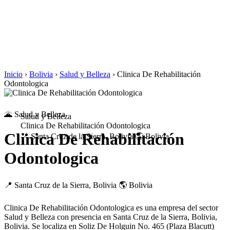
Inicio
›
Bolivia
›
Salud y Belleza
›
Clinica De Rehabilitación
Odontologica
🌋 Salud y Belleza
Salud y Belleza
Clinica De Rehabilitación Odontologica
Clinica De Rehabilitación
📍 Santa Cruz de la Sierra, Bolivia
🌎 Bolivia
Odontologica
📍 Santa Cruz de la Sierra, Bolivia
🌎 Bolivia
Clinica De Rehabilitación Odontologica es una empresa del sector
Salud y Belleza con presencia en Santa Cruz de la Sierra, Bolivia,
Bolivia. Se localiza en Soliz De Holguin No. 465 (Plaza Blacutt)