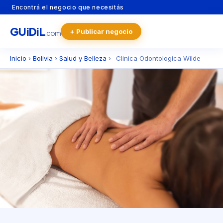
Encontrá el negocio que necesitás
GU
i
Di
L
+ Publicar negocio
.com
Inicio
›
Bolivia
›
Salud y Belleza
›
Clinica Odontologica Wilde