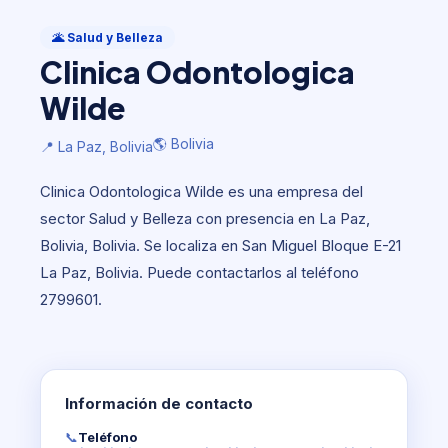
Salud y Belleza
Clinica Odontologica Wilde
🌋 Salud y Belleza
Clinica Odontologica
🌎 Bolivia
📍 La Paz, Bolivia
Wilde
🌎 Bolivia
📍 La Paz, Bolivia
Clinica Odontologica Wilde es una empresa del
sector Salud y Belleza con presencia en La Paz,
Bolivia, Bolivia. Se localiza en San Miguel Bloque E-21
La Paz, Bolivia. Puede contactarlos al teléfono
2799601.
Información de contacto
📞
Teléfono