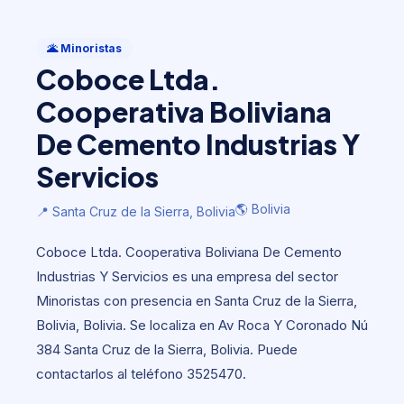
Minoristas
Coboce Ltda. Cooperativa
🌋 Minoristas
Boliviana De Cemento Industrias Y
Coboce Ltda.
Servicios
Cooperativa Boliviana
🌎 Bolivia
📍 Santa Cruz de la Sierra, Bolivia
De Cemento Industrias Y
Servicios
🌎 Bolivia
📍 Santa Cruz de la Sierra, Bolivia
Coboce Ltda. Cooperativa Boliviana De Cemento
Industrias Y Servicios es una empresa del sector
Minoristas con presencia en Santa Cruz de la Sierra,
Bolivia, Bolivia. Se localiza en Av Roca Y Coronado Nú
384 Santa Cruz de la Sierra, Bolivia. Puede
contactarlos al teléfono 3525470.