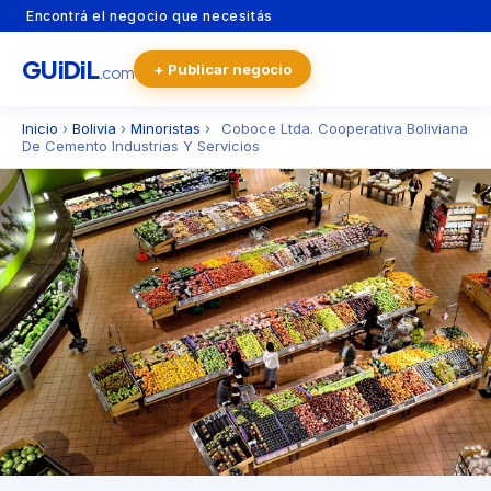
Encontrá el negocio que necesitás
GU
i
Di
L
+ Publicar negocio
.com
Inicio
›
Bolivia
›
Minoristas
›
Coboce Ltda. Cooperativa Boliviana
De Cemento Industrias Y Servicios