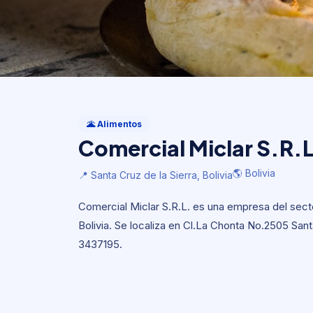
Alimentos
Comercial Miclar S.R.
🌋 Alimentos
Comercial Miclar S.R.L
🌎 Bolivia
📍 Santa Cruz de la Sierra, Bolivia
🌎 Bolivia
📍 Santa Cruz de la Sierra, Bolivia
Comercial Miclar S.R.L. es una empresa del secto
Bolivia. Se localiza en Cl.La Chonta No.2505 Santa
3437195.