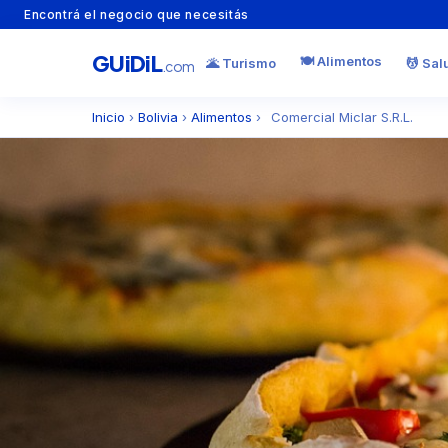
Encontrá el negocio que necesitás
GU
i
Di
L
🍽️ Alimentos
🌋 Turismo
💆 Sal
.com
Inicio
›
Bolivia
›
Alimentos
›
Comercial Miclar S.R.L.