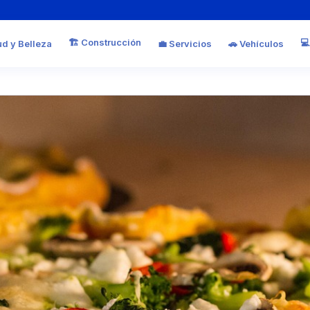
🏗️ Construcción
💻
ud y Belleza
💼 Servicios
🚗 Vehículos