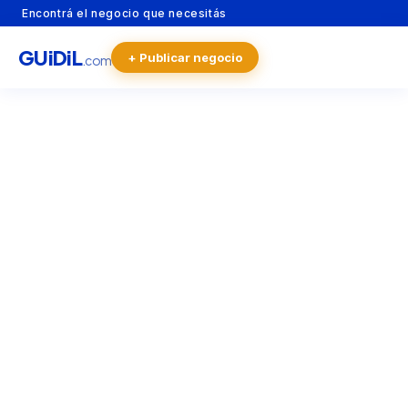
Encontrá el negocio que necesitás
GU
i
Di
L
+ Publicar negocio
.com