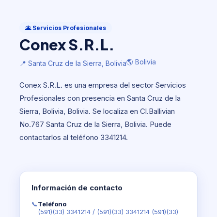
Servicios Profesionales
Conex S.R.L.
🌋 Servicios Profesionales
Conex S.R.L.
🌎 Bolivia
📍 Santa Cruz de la Sierra, Bolivia
🌎 Bolivia
📍 Santa Cruz de la Sierra, Bolivia
Conex S.R.L. es una empresa del sector Servicios
Profesionales con presencia en Santa Cruz de la
Sierra, Bolivia, Bolivia. Se localiza en Cl.Ballivian
No.767 Santa Cruz de la Sierra, Bolivia. Puede
contactarlos al teléfono 3341214.
Información de contacto
📞
Teléfono
(591)(33) 3341214
/
(591)(33) 3341214 (591)(33)