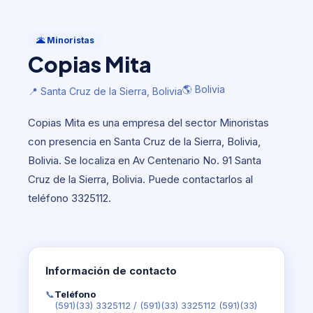
Minoristas
Copias Mita
🌋 Minoristas
Copias Mita
🌎 Bolivia
📍 Santa Cruz de la Sierra, Bolivia
🌎 Bolivia
📍 Santa Cruz de la Sierra, Bolivia
Copias Mita es una empresa del sector Minoristas
con presencia en Santa Cruz de la Sierra, Bolivia,
Bolivia. Se localiza en Av Centenario No. 91 Santa
Cruz de la Sierra, Bolivia. Puede contactarlos al
teléfono 3325112.
Información de contacto
📞
Teléfono
(591)(33) 3325112
/
(591)(33) 3325112 (591)(33)