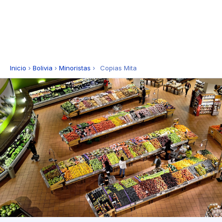
Inicio
›
Bolivia
›
Minoristas
›
Copias Mita