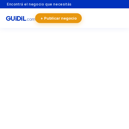
Encontrá el negocio que necesitás
GU
i
Di
L
+ Publicar negocio
.com