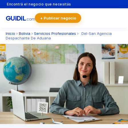
Encontrá el negocio que necesitás
GU
i
Di
L
+ Publicar negocio
.com
Inicio
›
Bolivia
›
Servicios Profesionales
›
Del-San Agencia
Despachante De Aduana