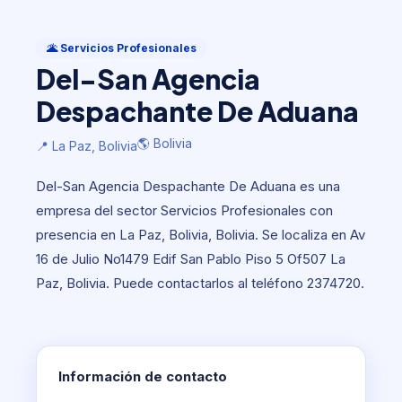
Servicios Profesionales
Del-San Agencia Despachante De
🌋 Servicios Profesionales
Aduana
Del-San Agencia
🌎 Bolivia
📍 La Paz, Bolivia
Despachante De Aduana
🌎 Bolivia
📍 La Paz, Bolivia
Del-San Agencia Despachante De Aduana es una
empresa del sector Servicios Profesionales con
presencia en La Paz, Bolivia, Bolivia. Se localiza en Av
16 de Julio No1479 Edif San Pablo Piso 5 Of507 La
Paz, Bolivia. Puede contactarlos al teléfono 2374720.
Información de contacto