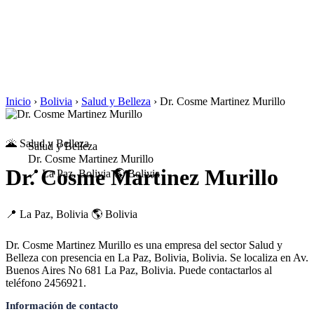
Inicio
›
Bolivia
›
Salud y Belleza
›
Dr. Cosme Martinez Murillo
🌋 Salud y Belleza
Salud y Belleza
Dr. Cosme Martinez Murillo
Dr. Cosme Martinez Murillo
📍 La Paz, Bolivia
🌎 Bolivia
📍 La Paz, Bolivia
🌎 Bolivia
Dr. Cosme Martinez Murillo es una empresa del sector Salud y
Belleza con presencia en La Paz, Bolivia, Bolivia. Se localiza en Av.
Buenos Aires No 681 La Paz, Bolivia. Puede contactarlos al
teléfono 2456921.
Información de contacto