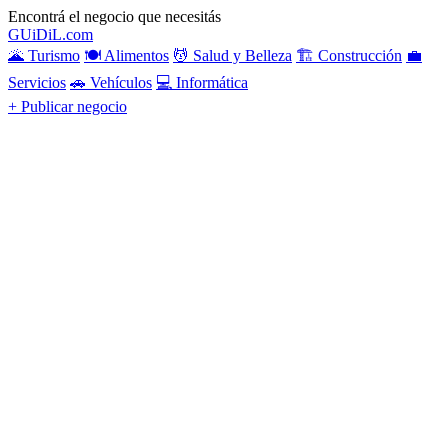
Encontrá el negocio que necesitás
GU
i
Di
L
.com
🌋 Turismo
🍽️ Alimentos
💆 Salud y Belleza
🏗️ Construcción
💼
Servicios
🚗 Vehículos
💻 Informática
+ Publicar negocio