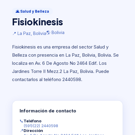
Salud y Belleza
Fisiokinesis
🌋 Salud y Belleza
Fisiokinesis
🌎 Bolivia
📍 La Paz, Bolivia
🌎 Bolivia
📍 La Paz, Bolivia
Fisiokinesis es una empresa del sector Salud y
Belleza con presencia en La Paz, Bolivia, Bolivia. Se
localiza en Av. 6 De Agosto No 2464 Edif. Los
Jardines Torre II Mezz.2 La Paz, Bolivia. Puede
contactarlos al teléfono 2440598.
Información de contacto
📞
Teléfono
(591)(22) 2440598
📍
Dirección