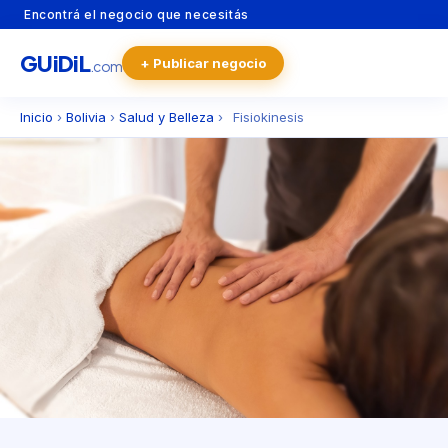
Encontrá el negocio que necesitás
GU
i
Di
L
+ Publicar negocio
.com
Inicio
›
Bolivia
›
Salud y Belleza
›
Fisiokinesis