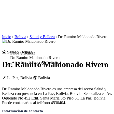
Inicio
›
Bolivia
›
Salud y Belleza
›
Dr. Ramiro Maldonado Rivero
🌋 Salud y Belleza
Salud y Belleza
Dr. Ramiro Maldonado Rivero
Dr. Ramiro Maldonado Rivero
📍 La Paz, Bolivia
🌎 Bolivia
📍 La Paz, Bolivia
🌎 Bolivia
Dr. Ramiro Maldonado Rivero es una empresa del sector Salud y
Belleza con presencia en La Paz, Bolivia, Bolivia. Se localiza en Av.
Oquendo No 452 Edif. Santa Maria 5to Piso 5C La Paz, Bolivia.
Puede contactarlos al teléfono 4530404.
Información de contacto