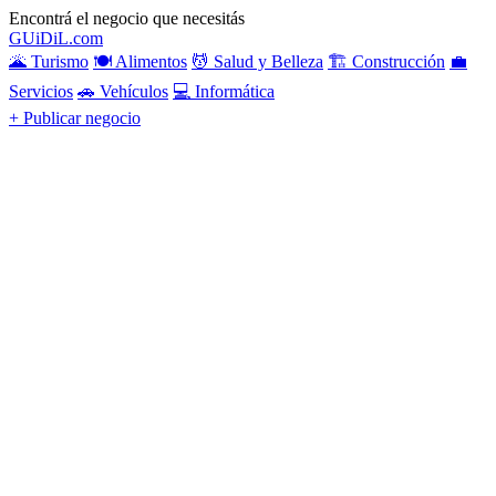
Encontrá el negocio que necesitás
GU
i
Di
L
.com
🌋 Turismo
🍽️ Alimentos
💆 Salud y Belleza
🏗️ Construcción
💼
Servicios
🚗 Vehículos
💻 Informática
+ Publicar negocio