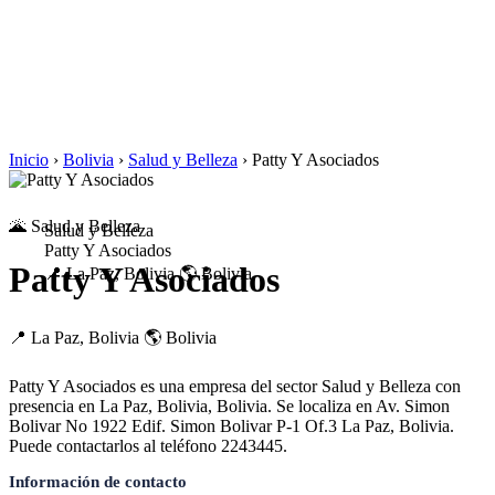
Inicio
›
Bolivia
›
Salud y Belleza
›
Patty Y Asociados
🌋 Salud y Belleza
Salud y Belleza
Patty Y Asociados
Patty Y Asociados
📍 La Paz, Bolivia
🌎 Bolivia
📍 La Paz, Bolivia
🌎 Bolivia
Patty Y Asociados es una empresa del sector Salud y Belleza con
presencia en La Paz, Bolivia, Bolivia. Se localiza en Av. Simon
Bolivar No 1922 Edif. Simon Bolivar P-1 Of.3 La Paz, Bolivia.
Puede contactarlos al teléfono 2243445.
Información de contacto