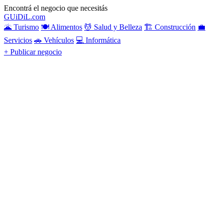
Encontrá el negocio que necesitás
GU
i
Di
L
.com
🌋 Turismo
🍽️ Alimentos
💆 Salud y Belleza
🏗️ Construcción
💼
Servicios
🚗 Vehículos
💻 Informática
+ Publicar negocio