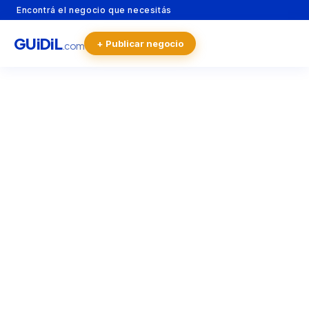
Encontrá el negocio que necesitás
GU
i
Di
L
+ Publicar negocio
.com