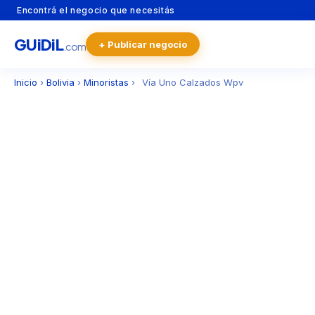
Encontrá el negocio que necesitás
GU
i
Di
L
+ Publicar negocio
.com
Inicio
›
Bolivia
›
Minoristas
›
Vía Uno Calzados Wpv