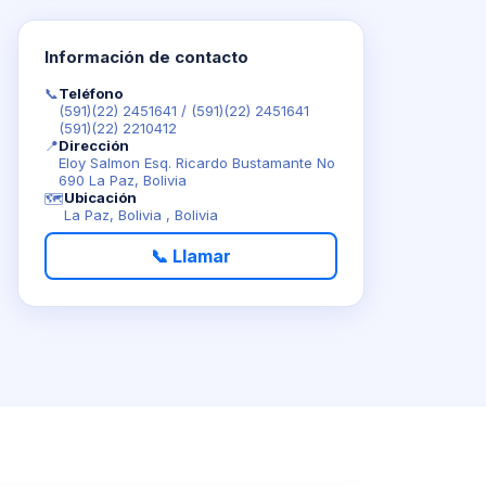
Información de contacto
📞
Teléfono
(591)(22) 2451641
/
(591)(22) 2451641
(591)(22) 2210412
📍
Dirección
Eloy Salmon Esq. Ricardo Bustamante No
690 La Paz, Bolivia
Ubicación
🗺️
La Paz, Bolivia , Bolivia
📞 Llamar