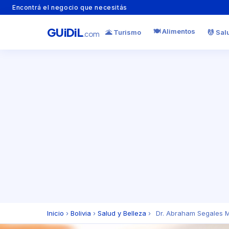
Encontrá el negocio que necesitás
GU
i
Di
L
🍽️ Alimentos
🌋 Turismo
💆 Sal
.com
Inicio
›
Bolivia
›
Salud y Belleza
›
Dr. Abraham Segales M