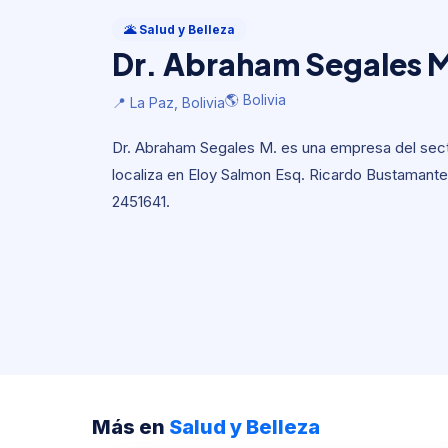
Salud y Belleza
Dr. Abraham Segales 
🌋 Salud y Belleza
Dr. Abraham Segales 
🌎 Bolivia
📍 La Paz, Bolivia
🌎 Bolivia
📍 La Paz, Bolivia
Dr. Abraham Segales M. es una empresa del sector
localiza en Eloy Salmon Esq. Ricardo Bustamante 
2451641.
Más en
Salud y Belleza