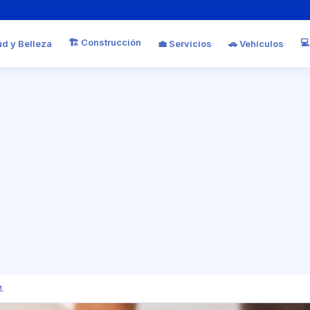
🏗️ Construcción
💻
ud y Belleza
💼 Servicios
🚗 Vehículos
.