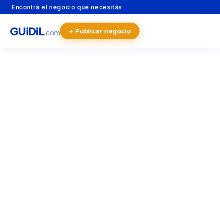
Encontrá el negocio que necesitás
GU
i
Di
L
+ Publicar negocio
.com