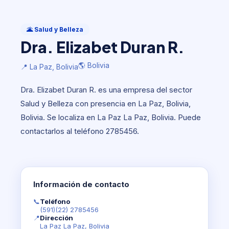
Salud y Belleza
Dra. Elizabet Duran R.
🌋 Salud y Belleza
Dra. Elizabet Duran R.
🌎 Bolivia
📍 La Paz, Bolivia
🌎 Bolivia
📍 La Paz, Bolivia
Dra. Elizabet Duran R. es una empresa del sector
Salud y Belleza con presencia en La Paz, Bolivia,
Bolivia. Se localiza en La Paz La Paz, Bolivia. Puede
contactarlos al teléfono 2785456.
Información de contacto
📞
Teléfono
(591)(22) 2785456
📍
Dirección
La Paz La Paz, Bolivia